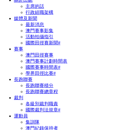
關於田總
主席的話
行政組職架構
媒體及新聞
最新消息
澳門賽事影集
活動拍攝指引
國際田徑賽新聞#
賽事
澳門田徑賽事
澳門賽事計劃時間表
國際賽事時間表#
學界田徑比賽#
長跑聯賽
長跑聯賽積分
長跑聯賽總章程
裁判
各級別裁判職責
國際裁判法規章#
運動員
集訓隊
澳門紀錄保持者