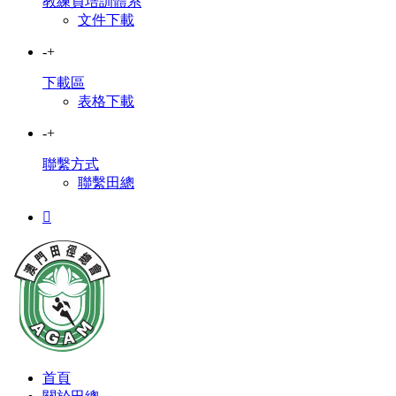
教練員培訓體系
文件下載
-
+
下載區
表格下載
-
+
聯繫方式
聯繫田總

首頁