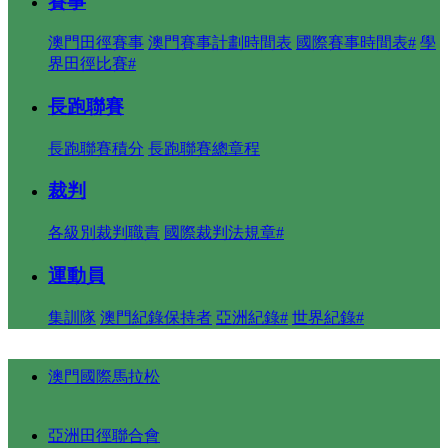
賽事
澳門田徑賽事
澳門賽事計劃時間表
國際賽事時間表#
學
界田徑比賽#
長跑聯賽
長跑聯賽積分
長跑聯賽總章程
裁判
各級別裁判職責
國際裁判法規章#
運動員
集訓隊
澳門紀錄保持者
亞洲紀錄#
世界紀錄#
澳門國際馬拉松
亞洲田徑聯合會