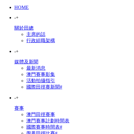
HOME
-
+
關於田總
主席的話
行政組職架構
-
+
媒體及新聞
最新消息
澳門賽事影集
活動拍攝指引
國際田徑賽新聞#
-
+
賽事
澳門田徑賽事
澳門賽事計劃時間表
國際賽事時間表#
學界田徑比賽#