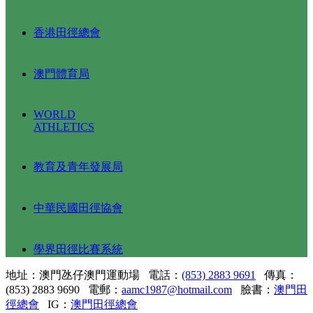
香港田徑總會
澳門體育局
WORLD
ATHLETICS
教育及青年發展局
中華民國田徑協會
學界田徑比賽系統
地址：澳門氹仔澳門運動場 電話：
(853) 2883 9691
傳真：
(853) 2883 9690 電郵：
aamc1987@hotmail.com
臉書：
澳門田
徑總會
IG：
澳門田徑總會