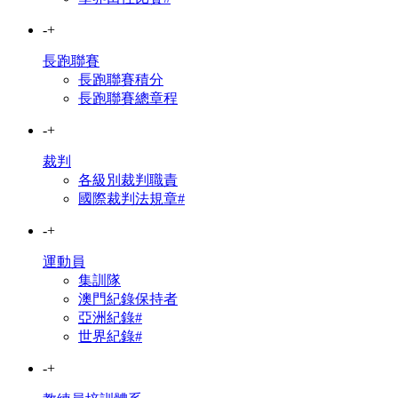
-
+
長跑聯賽
長跑聯賽積分
長跑聯賽總章程
-
+
裁判
各級別裁判職責
國際裁判法規章#
-
+
運動員
集訓隊
澳門紀錄保持者
亞洲紀錄#
世界紀錄#
-
+