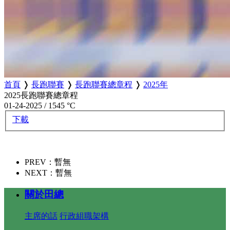
首頁
❭
長跑聯賽
❭
長跑聯賽總章程
❭
2025年
2025長跑聯賽總章程
01-24-2025
/
1545 °C
下載
PREV：暫無
NEXT：暫無
關於田總
主席的話
行政組職架構