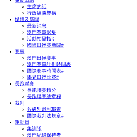
關於田總
主席的話
行政組職架構
媒體及新聞
最新消息
澳門賽事影集
活動拍攝指引
國際田徑賽新聞#
賽事
澳門田徑賽事
澳門賽事計劃時間表
國際賽事時間表#
學界田徑比賽#
長跑聯賽
長跑聯賽積分
長跑聯賽總章程
裁判
各級別裁判職責
國際裁判法規章#
運動員
集訓隊
澳門紀錄保持者