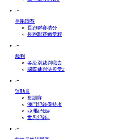
-
+
長跑聯賽
長跑聯賽積分
長跑聯賽總章程
-
+
裁判
各級別裁判職責
國際裁判法規章#
-
+
運動員
集訓隊
澳門紀錄保持者
亞洲紀錄#
世界紀錄#
-
+