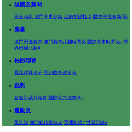
媒體及新聞
最新消息
澳門賽事影集
活動拍攝指引
國際田徑賽新聞#
賽事
澳門田徑賽事
澳門賽事計劃時間表
國際賽事時間表#
學
界田徑比賽#
長跑聯賽
長跑聯賽積分
長跑聯賽總章程
裁判
各級別裁判職責
國際裁判法規章#
運動員
集訓隊
澳門紀錄保持者
亞洲紀錄#
世界紀錄#