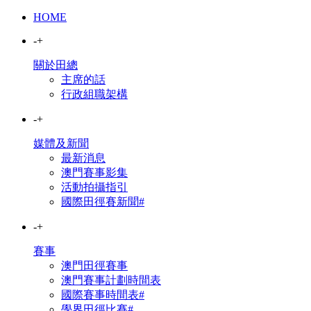
HOME
-
+
關於田總
主席的話
行政組職架構
-
+
媒體及新聞
最新消息
澳門賽事影集
活動拍攝指引
國際田徑賽新聞#
-
+
賽事
澳門田徑賽事
澳門賽事計劃時間表
國際賽事時間表#
學界田徑比賽#