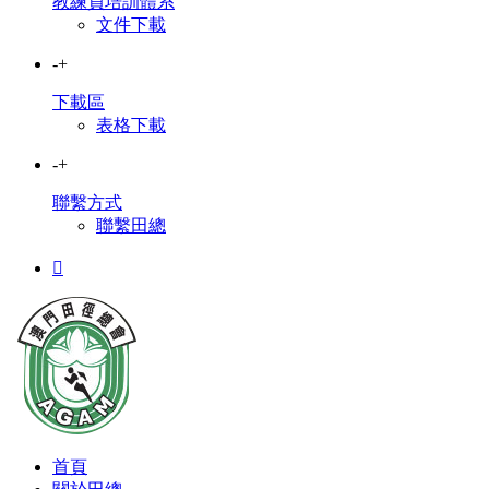
教練員培訓體系
文件下載
-
+
下載區
表格下載
-
+
聯繫方式
聯繫田總

首頁