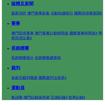
媒體及新聞
最新消息
澳門賽事影集
活動拍攝指引
國際田徑賽新聞#
賽事
澳門田徑賽事
澳門賽事計劃時間表
國際賽事時間表#
學
界田徑比賽#
長跑聯賽
長跑聯賽積分
長跑聯賽總章程
裁判
各級別裁判職責
國際裁判法規章#
運動員
集訓隊
澳門紀錄保持者
亞洲紀錄#
世界紀錄#