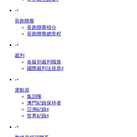
-
+
長跑聯賽
長跑聯賽積分
長跑聯賽總章程
-
+
裁判
各級別裁判職責
國際裁判法規章#
-
+
運動員
集訓隊
澳門紀錄保持者
亞洲紀錄#
世界紀錄#
-
+