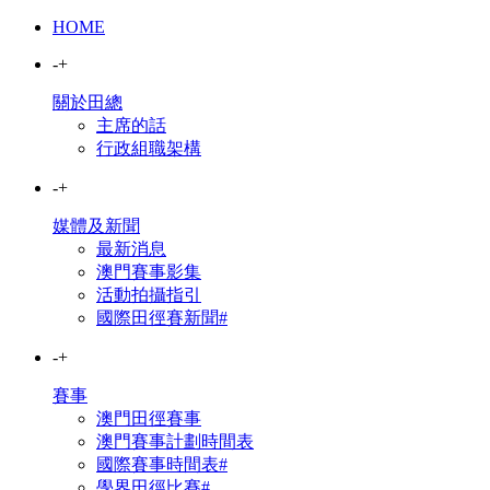
HOME
-
+
關於田總
主席的話
行政組職架構
-
+
媒體及新聞
最新消息
澳門賽事影集
活動拍攝指引
國際田徑賽新聞#
-
+
賽事
澳門田徑賽事
澳門賽事計劃時間表
國際賽事時間表#
學界田徑比賽#