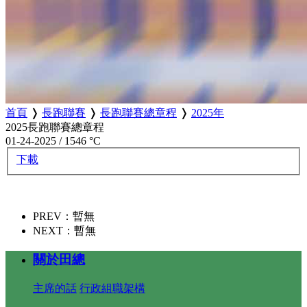
首頁
❭
長跑聯賽
❭
長跑聯賽總章程
❭
2025年
2025長跑聯賽總章程
01-24-2025
/
1546 °C
下載
PREV：暫無
NEXT：暫無
關於田總
主席的話
行政組職架構