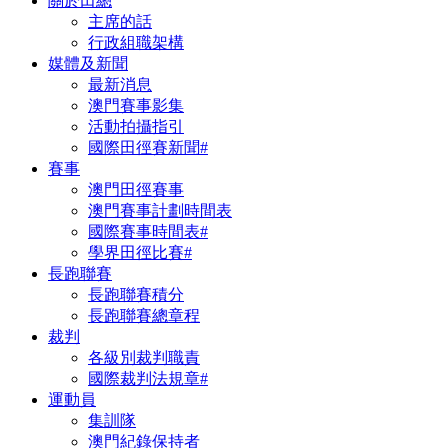
關於田總
主席的話
行政組職架構
媒體及新聞
最新消息
澳門賽事影集
活動拍攝指引
國際田徑賽新聞#
賽事
澳門田徑賽事
澳門賽事計劃時間表
國際賽事時間表#
學界田徑比賽#
長跑聯賽
長跑聯賽積分
長跑聯賽總章程
裁判
各級別裁判職責
國際裁判法規章#
運動員
集訓隊
澳門紀錄保持者