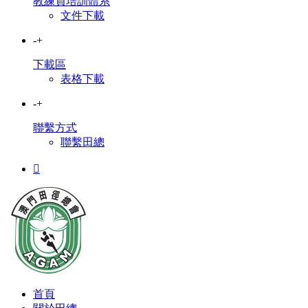
教練員培訓體系
文件下載
-
+
下載區
表格下載
-
+
聯繫方式
聯繫田總

首頁