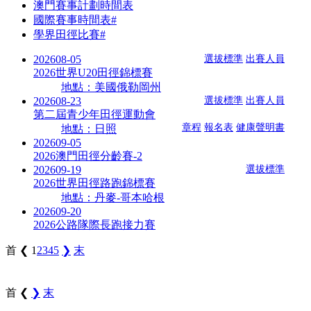
澳門賽事計劃時間表
國際賽事時間表#
學界田徑比賽#
2026
08-05
選拔標準
出賽人員
2026世界U20田徑錦標賽
地點：美國俄勒岡州
2026
08-23
選拔標準
出賽人員
第二屆青少年田徑運動會
章程
報名表
健康聲明書
地點：日照
2026
09-05
2026澳門田徑分齡賽-2
2026
09-19
選拔標準
2026世界田徑路跑錦標賽
地點：丹麥-哥本哈根
2026
09-20
2026公路隊際長跑接力賽
首
❮
1
2
3
4
5
❯
末
首
❮
❯
末